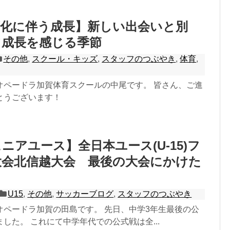
変化に伴う成長】新しい出会いと別
て成長を感じる季節
その他
,
スクール・キッズ
,
スタッフのつぶやき
,
体育
,
オペードラ加賀体育スクールの中尾です。 皆さん、ご進
とうございます！
ュニアユース】全日本ユース(U-15)フ
大会北信越大会 最後の大会にかけた
U15
,
その他
,
サッカーブログ
,
スタッフのつぶやき
オペードラ加賀の田島です。 先日、中学3年生最後の公
した。 これにて中学年代での公式戦は全...