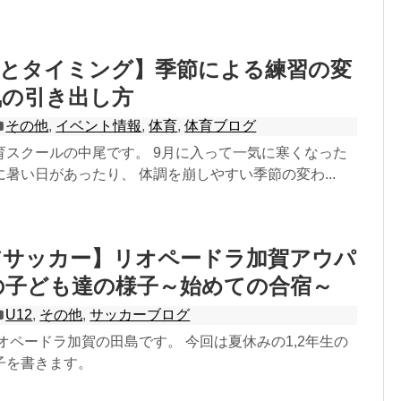
期とタイミング】季節による練習の変
気の引き出し方
その他
,
イベント情報
,
体育
,
体育ブログ
育スクールの中尾です。 9月に入って一気に寒くなった
暑い日があったり、 体調を崩しやすい季節の変わ...
アサッカー】リオペードラ加賀アウパ
の子ども達の様子～始めての合宿～
U12
,
その他
,
サッカーブログ
オペードラ加賀の田島です。 今回は夏休みの1,2年生の
子を書きます。