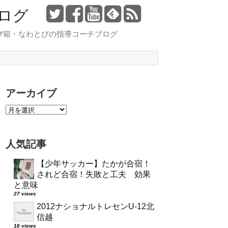
ログ
び箱・なわとびの指導コーチブログ
アーカイブ
人気記事
【少年サッカー】たかが合宿！
されど合宿！失敗と工夫 効果
と意味
27 views
2012ナショナルトレセンU-12北
信越
16 views