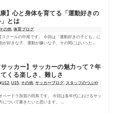
健康】心と身体を育てる「運動好きの
ル」とは
その他
,
体育ブログ
育スクールの中尾です。 今回は「運動好きの子ども」に
動が好きな子、運動が嫌いな子、その間にはいった...
アサッカー】サッカーの魅力って？年
ってくる楽しさ、難しさ
U12
,
U15
,
その他
,
サッカーブログ
,
スタッフのつぶや
リオペードラ加賀の田島です。 今回は各年代におけるサッ
力について書きたいと思います。 ...