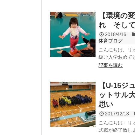
【環境の
れ そし
2018/4/16
体育ブログ
こんにちは、リ
級ご入学おめで
記事を読む
【U-15ジ
ットサル
思い
2017/12/18
こんにちは！リ
式戦が終了致しま