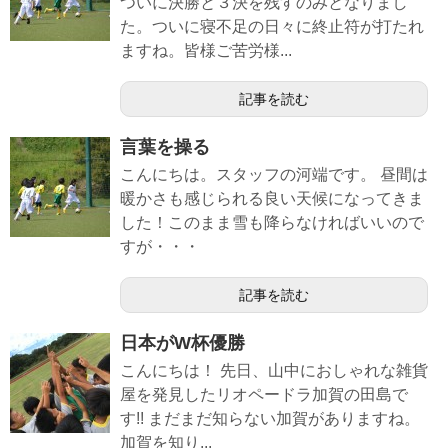
ついに決勝と３決を残すのみとなりまし
た。ついに寝不足の日々に終止符が打たれ
ますね。皆様ご苦労様...
記事を読む
言葉を操る
こんにちは。スタッフの河端です。 昼間は
暖かさも感じられる良い天候になってきま
した！このまま雪も降らなければいいので
すが・・・
記事を読む
日本がW杯優勝
こんにちは！ 先日、山中におしゃれな雑貨
屋を発見したリオペードラ加賀の田島で
す!! まだまだ知らない加賀がありますね。
加賀を知り...