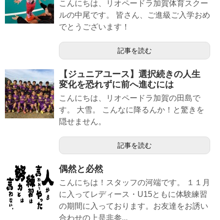
こんにちは、リオペードラ加賀体育スクー
ルの中尾です。 皆さん、ご進級ご入学おめ
でとうございます！
記事を読む
【ジュニアユース】選択続きの人生
変化を恐れずに前へ進むには
こんにちは、リオペードラ加賀の田島で
す。 大雪。 こんなに降るんか！と驚きを
隠せません。
記事を読む
偶然と必然
こんにちは！スタッフの河端です。 １１月
に入ってレディース・U15ともに体験練習
の期間に入っております。お友達をお誘い
合わせの上是非参...