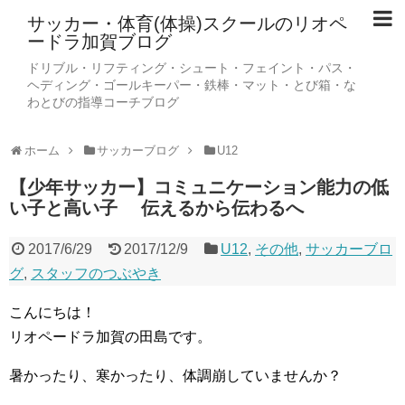
サッカー・体育(体操)スクールのリオペ
ードラ加賀ブログ
ドリブル・リフティング・シュート・フェイント・パス・
ヘディング・ゴールキーパー・鉄棒・マット・とび箱・な
わとびの指導コーチブログ
ホーム
サッカーブログ
U12
【少年サッカー】コミュニケーション能力の低
い子と高い子 伝えるから伝わるへ
2017/6/29
2017/12/9
U12
,
その他
,
サッカーブロ
グ
,
スタッフのつぶやき
こんにちは！
リオペードラ加賀の田島です。
暑かったり、寒かったり、体調崩していませんか？