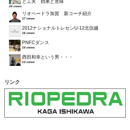
と工夫 効果と意味
24 views
リオペードラ加賀 新コーチ紹介
17 views
2012ナショナルトレセンU-12北信越
16 views
PNFCダンス
14 views
西田和幸という男・・・
13 views
リンク