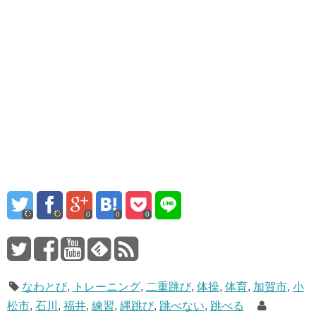
0
0
0
なわとび
,
トレーニング
,
二重跳び
,
体操
,
体育
,
加賀市
,
小
松市
,
石川
,
福井
,
練習
,
縄跳び
,
跳べない
,
跳べる