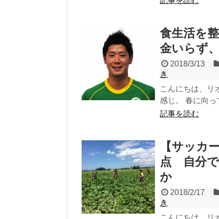
記事を読む
食生活を
金いらず
2018/3/13
き
こんにちは、リ
感じ。 春に向
記事を読む
【サッカ
点 自分
か
2018/2/17
き
こんにちは、リ