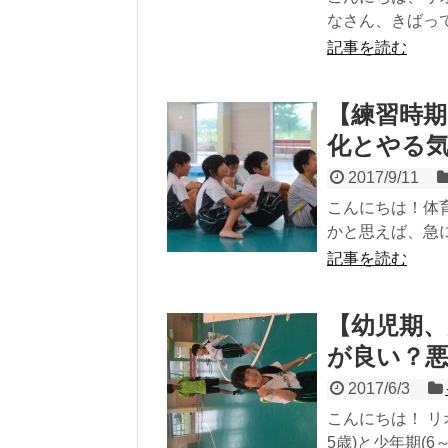
なさん、きばっ
記事を読む
【練習時
化とやる
2017/9/11
こんにちは！体
かと思えば、急に
記事を読む
【幼児期、
が良い？
2017/6/3
こんにちは！ リ
5歳)と少年期(6