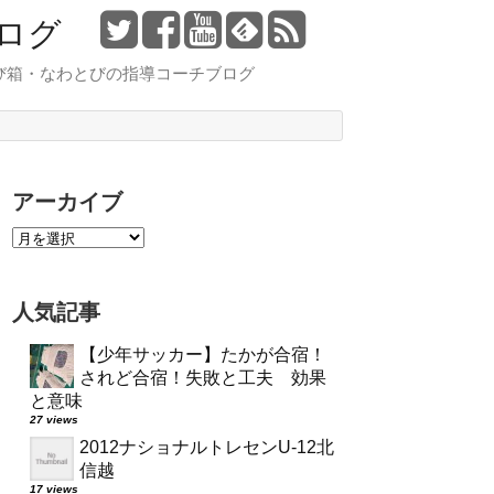
ログ
び箱・なわとびの指導コーチブログ
アーカイブ
人気記事
【少年サッカー】たかが合宿！
されど合宿！失敗と工夫 効果
と意味
27 views
2012ナショナルトレセンU-12北
信越
17 views