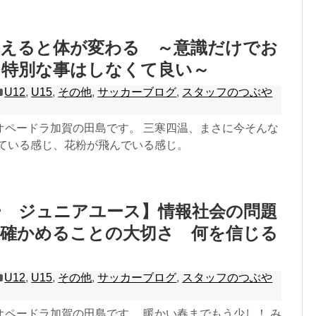
整えると体が変わる ～意識だけでお
、特別な事はしなくて良い～
U12
,
U15
,
その他
,
サッカーブログ
,
スタッフのつぶや
オペードラ加賀の田島です。 三寒四温、まさに今そんな
っている感じ、花粉が飛んでいる感じ。
ー ジュニアユース】情報社会の問題
で確かめることの大切さ 何を信じる
U12
,
U15
,
その他
,
サッカーブログ
,
スタッフのつぶや
オペードラ加賀の田島です。 暖かい春までもう少し！ み