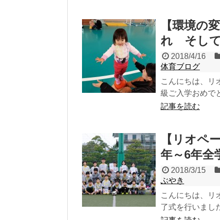
【環境の
れ そし
2018/4/16
体育ブログ
こんにちは、リ
級ご入学おめで
記事を読む
【リオペー
年～6年全
2018/3/15
ぶやき
こんにちは、リ
了式を行いました