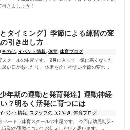
て行きましょう！
期とタイミング】季節による練習の変
気の引き出し方
その他
,
イベント情報
,
体育
,
体育ブログ
育スクールの中尾です。 9月に入って一気に寒くなった
暑い日があったり、 体調を崩しやすい季節の変わ...
少年期の運動と発育発達】運動神経
悪い？明るく活発に育つには
イベント情報
,
スタッフのつぶやき
,
体育ブログ
オペードラ体育スクールの中尾です。 今回は幼児期(3～
～15歳)の運動についてお伝えしたいと思います。...