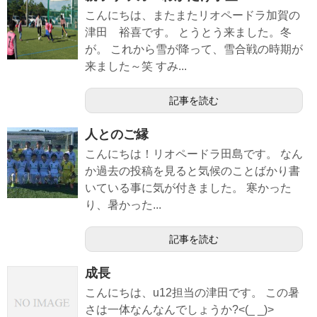
こんにちは、またまたリオペードラ加賀の
津田 裕喜です。 とうとう来ました。冬
が。 これから雪が降って、雪合戦の時期が
来ました～笑 すみ...
記事を読む
人とのご縁
こんにちは！リオペードラ田島です。 なん
か過去の投稿を見ると気候のことばかり書
いている事に気が付きました。 寒かった
り、暑かった...
記事を読む
成長
こんにちは、u12担当の津田です。 この暑
さは一体なんなんでしょうか?<(_ _)>