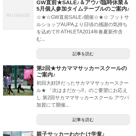
GW直前★SALE♪＆アウパ臨時休業＆
5月個人参加タイムテーブルのご案内♪
☆★☆GW直前SALE♪開催☆★☆ フットサ
ルショップAUPAより日頃の感謝の気持ち
を込めて!!! ATHLETA2014年春夏新作含
む...
記事を読む
第2回★サカママサッカースクールの
ご案内♪
初回大好評だったサカママサッカースクー
ル★ 「次はまだかっ!!」のご要望にお応え
し 第2回サカママサッカースクール アウパ
加賀にて開催...
記事を読む
親子サッカーわかたけ学童♪